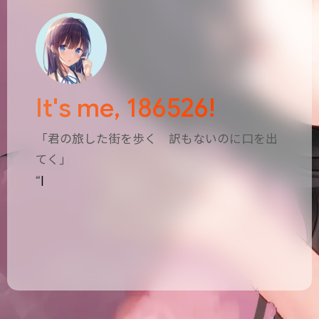
It's me, 186526!
「君の旅した街を歩く 訳もないのに口を出
てく」
“行于你曾旅
|